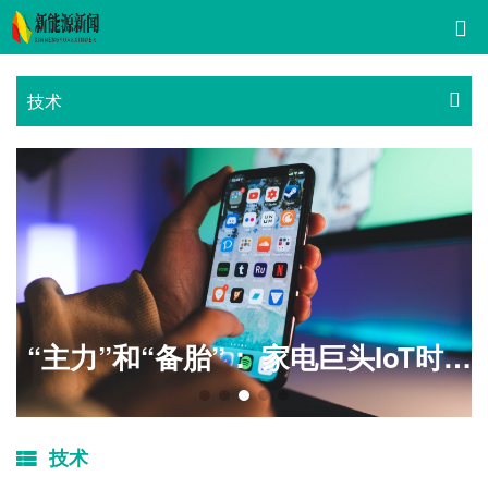
技术
大赛一等奖
“主力”和“备胎”： 家电巨头IoT时代的两难
技术