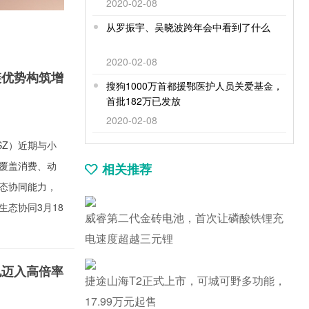
2020-02-08
从罗振宇、吴晓波跨年会中看到了什么
2020-02-08
链优势构筑增
搜狗1000万首都援鄂医护人员关爱基金，
首批182万已发放
2020-02-08
SZ）近期与小
覆盖消费、动
相关推荐
态协同能力，
态协同3月18
威睿第二代金砖电池，首次让磷酸铁锂充
电速度超越三元锂
电迈入高倍率
捷途山海T2正式上市，可城可野多功能，
17.99万元起售