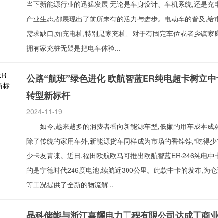
当下新能源行业的迅猛发展,无论是车身设计、车机系统,还是充
产业生态,都展现出了前所未有的活力与进步。电动车的普及,给
需求缺口,如充电桩,特别是家充桩。对于有固定车位或者乡镇家
拥有家充桩无疑是把电车体验...
公路“航班”绿色进化 欧航智蓝ER纯电超卡树立
转型新标杆
2024-11-19
如今,越来越多的消费者看向新能源车型,低廉的用车成本成
除了传统的家用车外,新能源货车同样成为市场的香饽饽,“吃得少
少卡友青睐。近日,福田欧航欧马可推出欧航智蓝ER·246纯电中
的是宁德时代246度电池,续航近300公里。此款中卡的发布,为
等工况提供了全新的物流解...
晶科储能与浙江嘉耀电力工程有限公司达成工商