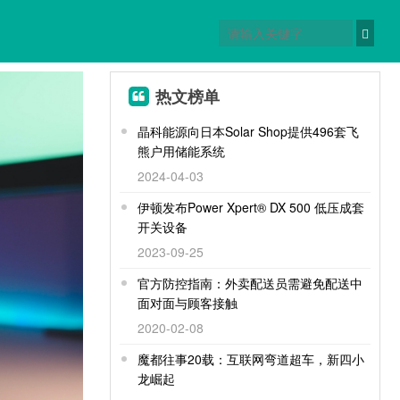
热文榜单
晶科能源向日本Solar Shop提供496套飞
熊户用储能系统
2024-04-03
伊顿发布Power Xpert® DX 500 低压成套
开关设备
2023-09-25
官方防控指南：外卖配送员需避免配送中
面对面与顾客接触
2020-02-08
2020年
魔都往事20载：互联网弯道超车，新四小
龙崛起