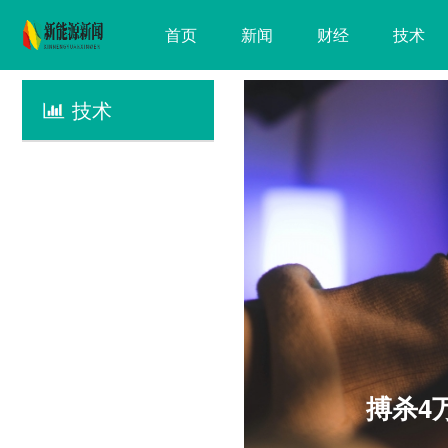
首页
新闻
财经
技术
技术
T时代的两难
搏杀4