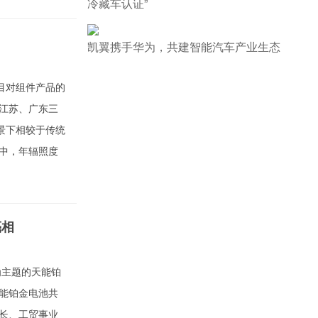
冷藏车认证”
增
凯翼携手华为，共建智能汽车产业生态
目对组件产品的
江苏、广东三
景下相较于传统
中，年辐照度
亮相
为主题的天能铂
能铂金电池共
长、工贸事业