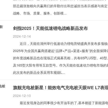
部总裁张敖根向共赢商们的辛勤付出和忠诚担当表示感谢与肯定
战略、市场、质量、服务、创新模...
剑指2025！天能低速锂电战略新品发布
2024-12-14
近日，天能在湖州举行低速动力锂电营销盛典并发布多项核
2025年为全国共赢商搭建起“品牌+产品+渠道+服务”的全面保
的年度战略新品也在现场正式揭幕亮相，共有65PLUS型、40型、
及165型大阳专用等五款型号。作为天能在低速动力锂电市场的
此次发布的新品全系采用车规级L...
旗舰充电桩新星！能效电气充电桩天眼WE L7表
2024-12-10
最近发现身边的同事很少有开油车的了,基本都提了新能源电