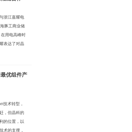
与浙江嘉耀电
套海豚工商业储
，在用电高峰时
耀表达了对晶
用最优组件产
on技术转型，
赶，但晶科的
利的位置，以
技术的支撑，