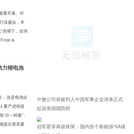
隆重开幕。作
行业盛会，本
代”浪潮下，全球
ost &
助力锂电池
上，这是电池企
中微公司就被列入中国军事企业清单正式
人量产进程提
起诉美国国防部
“分一杯羹”。
能提出更高要
冠军星享再获殊荣：国内首个新能源“5A级