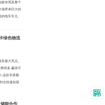
电桩布局及整个
市场带来巨大的
庭的电车车主,
中卡绿色物流
就其最大亮点。
”挣得多,赢得不
卡,这款车搭载
仓到仓快递短驳
业储能合作