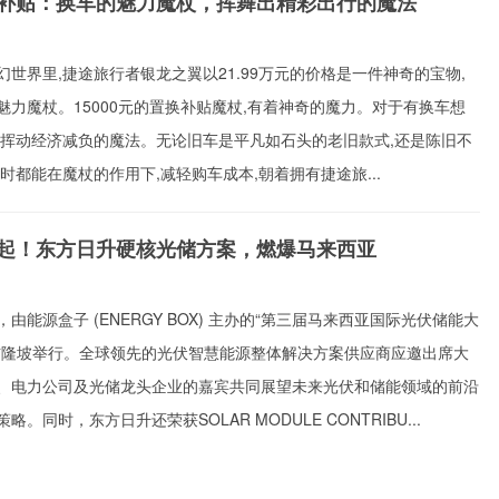
补贴：换车的魅力魔杖，挥舞出精彩出行的魔法
界里,捷途旅行者银龙之翼以21.99万元的价格是一件神奇的宝物,
魅力魔杖。15000元的置换补贴魔杖,有着神奇的魔力。对于有换车想
能挥动经济减负的魔法。无论旧车是平凡如石头的老旧款式,还是陈旧不
时都能在魔杖的作用下,减轻购车成本,朝着拥有捷途旅...
起！东方日升硬核光储方案，燃爆马来西亚
由能源盒子 (ENERGY BOX) 主办的“第三届马来西亚国际光伏储能大
吉隆坡举行。全球领先的光伏智慧能源整体解决方案供应商应邀出席大
、电力公司及光储龙头企业的嘉宾共同展望未来光伏和储能领域的前沿
。同时，东方日升还荣获SOLAR MODULE CONTRIBU...