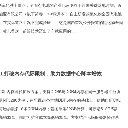
驱动车轮驶上道路，全固态电池的产业化蓝图终于迎来关键落地时刻。近
能源有限公司（以下简称：“中科源本”）自主研发的硫化物全固态电池
，在实际道路工况下完成验证——这是国内首次公开报道的硫化物全固
标志着这一前沿技术迈出了车载应用的“...
XL打破内存代际限制，助力数据中心降本增效
XL内存跨代扩展方案，支持DDR5与DDR4内存在同一服务器平台协
NF5280为例，在配置24条本地DDR5内存的基础上，借助自研CXL
增加最多16条DDR4内存；若按单条32GB计算，可新增512GB容
高约33%，同时将扩容成本降低约25%。方案结合元脑服务器操作系