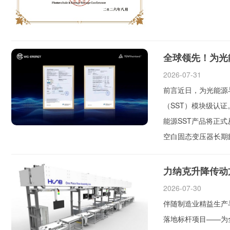
全球领先！为光
2026-07-31
前言近日，为光能源
（SST）模块级认
能源SST产品将正式
空白固态变压器长期
力纳克升降传动
2026-07-30
伴随制造业精益生产
落地标杆项目——为