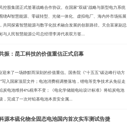
民控股集团正式签署战略合作协议。在国家“双碳”战略与新型电力系统
围绕AI智慧能源、零碳转型、光储一体化、虚拟电厂、海内外市场拓展
，共同探索智慧能源与数字化技术融合发展的创新路径。天合富家副总
彬与人民智慧能源公司总经理李涛代表双方签...
共振：昆工科技的价值重估正式启幕
行业迎来了一场静默而深刻的价值重估。国务院《“十五五”碳达峰行动方
储"写入国家顶层文件；电池消费税调整落地，锂电等竞争技术从免征走
铅炭电池维持4%税率不变；《电化学储能电站设计标准》将铅炭电池
，完成了一次对铅基电池本质安全属...
科源本硫化物全固态电池国内首次实车测试告捷