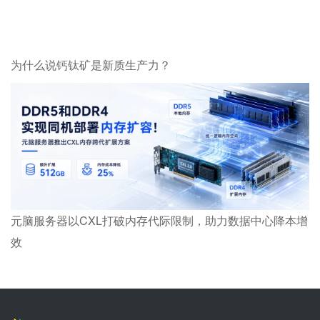
为什么说钙钛矿是新质生产力？
元脑服务器以CXL打破内存代际限制，助力数据中心降本增
效