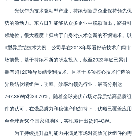
光伏作为技术驱动型产业，持续创新是企业保持领先优
势的源动力。东方日升能够从众多企业中脱颖而出，跻身引
领地位，很大程度上归功于自身对技术创新的不懈追求。以
n型异质结技术为例，公司早在2018年即看好该技术广阔市
场前景，基于持续不断的研发投入，截至2023年底已累计
拥有超120项异质结专利技术。且基于多项核心技术打造的
异质结伏曦组件，功率、效率均领先行业，最高分别达
767.38Wp和24.70%。随着全球光伏市场对异质结高品质组
件的认可，在强品质力和稳健产能加持下，伏曦已覆盖应用
至全球近50个国家和地区，实现累计出货超4GW。
为了持续提升盈利能力并满足市场对高效光伏组件的需