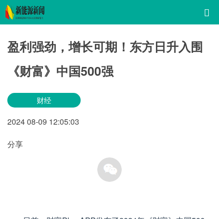
盈利强劲，增长可期！东方日升入围
《财富》中国500强
财经
2024
08-09
12:05:03
分享