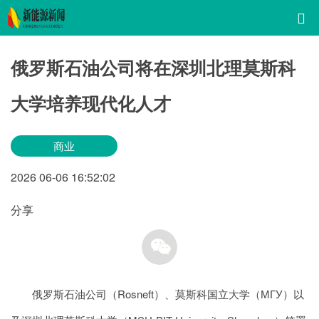
俄罗斯石油公司将在深圳北理莫斯科
大学培养现代化人才
商业
2026
06-06
16:52:02
分享
俄罗斯石油公司（Rosneft）、莫斯科国立大学（МГУ）以