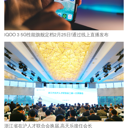
iQOO 3 5G性能旗舰定档2月25日!通过线上直播发布
浙江省在沪人才联合会换届,高天乐接任会长