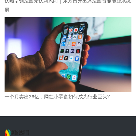
伏曦引领法国光伏新风尚｜东方日升出席法国智能能源系统
展
一个月卖出36亿，网红小零食如何成为行业巨头?