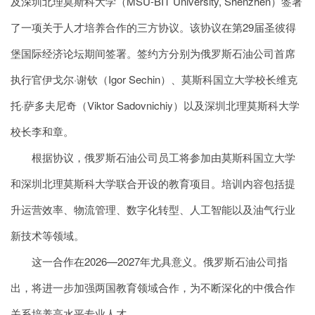
及深圳北理莫斯科大学（MSU-BIT University, Shenzhen）签署
了一项关于人才培养合作的三方协议。该协议在第29届圣彼得
堡国际经济论坛期间签署。签约方分别为俄罗斯石油公司首席
执行官伊戈尔·谢钦（Igor Sechin）、莫斯科国立大学校长维克
托·萨多夫尼奇（Viktor Sadovnichiy）以及深圳北理莫斯科大学
校长李和章。
根据协议，俄罗斯石油公司员工将参加由莫斯科国立大学
和深圳北理莫斯科大学联合开设的教育项目。培训内容包括提
升运营效率、物流管理、数字化转型、人工智能以及油气行业
新技术等领域。
这一合作在2026—2027年尤具意义。俄罗斯石油公司指
出，将进一步加强两国教育领域合作，为不断深化的中俄合作
关系培养高水平专业人才。