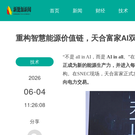
首页
新闻
财经
技术
重构智慧能源价值链，天合富家AI
“不是 all in AI，而是
AI in all
。”
技术
正成为新的能源生产力，并进入
构。在SNEC现场，天合富家正式
2026
向电力交易。
06-04
11:26:08
分享