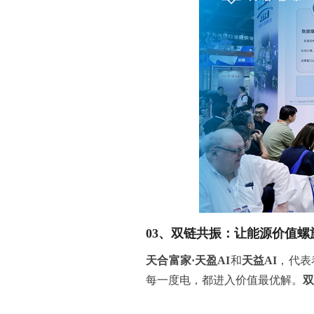
03、
双链
共振：
让能源价值螺
天合富家·天盈AI
和
天益AI
，代表
每一度电，都进入价值最优解。
双