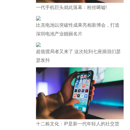
一代手机巨头就此落幕：粉丝唏嘘!
比克电池以突破性成果亮相新博会，打造
深圳电池产业靓丽名片
超值搅局者又来了 这次轮到七座插混们瑟
瑟发抖
十二栋文化：IP是新一代年轻人的社交货