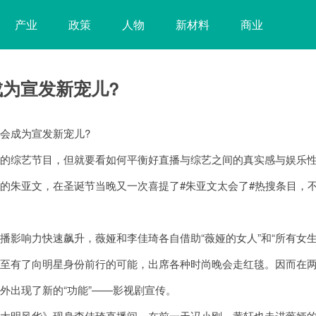
产业
政策
人物
新材料
商业
为宣发新宠儿?
会成为宣发新宠儿?
综艺节目，但就要看如何平衡好直播与综艺之间的真实感与娱乐
朱亚文，在圣诞节当晚又一次喜提了#朱亚文太会了#热搜条目，
响力快速飙升，薇娅和李佳琦各自借助“薇娅的女人”和“所有女生
甚至有了向明星身份前行的可能，出席各种时尚晚会走红毯。因而在
外出现了新的“功能”——影视剧宣传。
明风华》现身李佳琦直播间，在前一天冯小刚、黄轩也走进薇娅的