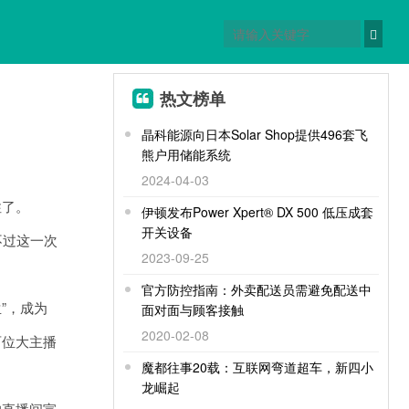
热文榜单
晶科能源向日本Solar Shop提供496套飞
熊户用储能系统
2024-04-03
性了。
伊顿发布Power Xpert® DX 500 低压成套
开关设备
不过这一次
2023-09-25
官方防控指南：外卖配送员需避免配送中
”，成为
面对面与顾客接触
2020-02-08
两位大主播
魔都往事20载：互联网弯道超车，新四小
龙崛起
直播间宣